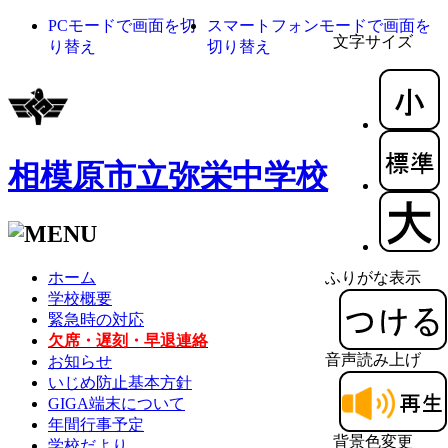
PCモードで画面を切
スマートフォンモードで画面を
文字サイズ
り替え
切り替え
相模原市立弥栄中学校
ホーム
ふりがな表示
学校概要
緊急時の対応
欠席・遅刻・早退連絡
音声読み上げ
お知らせ
いじめ防止基本方針
GIGA端末について
年間行事予定
背景色変更
学校だより