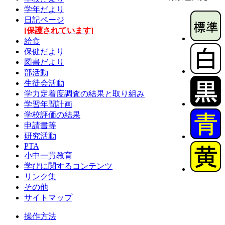
学年だより
日記ページ
[保護されています]
給食
保健だより
図書だより
部活動
生徒会活動
学力定着度調査の結果と取り組み
学習年間計画
学校評価の結果
申請書等
研究活動
PTA
小中一貫教育
学びに関するコンテンツ
リンク集
その他
サイトマップ
操作方法