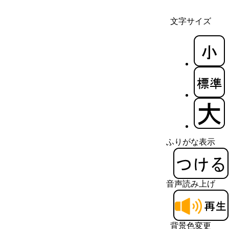
文字サイズ
ふりがな表示
音声読み上げ
背景色変更